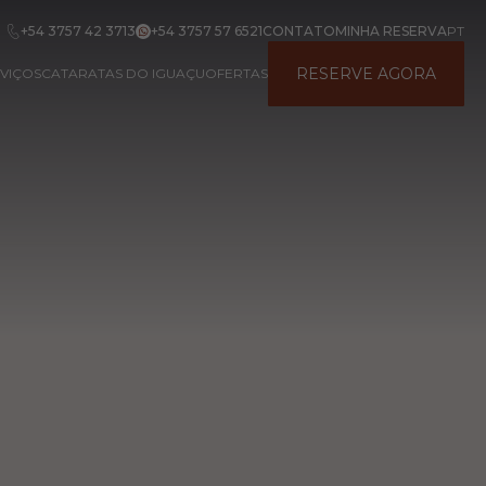
+54 3757 42 3713
+54 3757 57 6521
CONTATO
MINHA RESERVA
PT
RESERVE AGORA
VIÇOS
CATARATAS DO IGUAÇU
OFERTAS