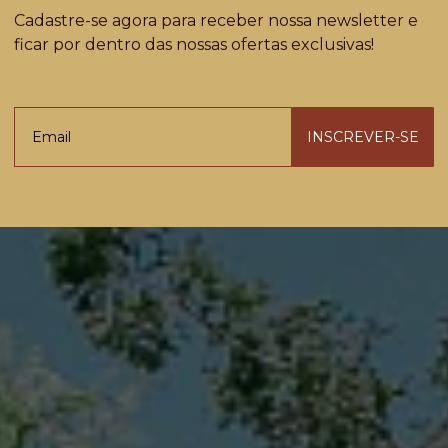
Cadastre-se agora para receber nossa newsletter e
História, conforto e natureza em Puerto Iguazú
ficar por dentro das nossas ofertas exclusivas!
INSCREVER-SE