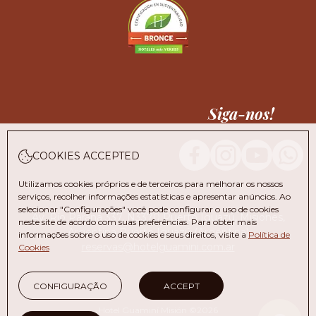
Siga-nos!
COOKIES ACCEPTED
Utilizamos cookies próprios e de terceiros para melhorar os nossos
serviços, recolher informações estatísticas e apresentar anúncios. Ao
selecionar "Configurações" você pode configurar o uso de cookies
Av. Río Paraná 337, N3370 Puerto Iguazú, Misiones,
neste site de acordo com suas preferências. Para obter mais
Argentina Puerto Iguazú (Argentina)
informações sobre o uso de cookies e seus direitos, visite a
Política de
reservas@hotelguamini.com.ar
Cookies
CONFIGURAÇÃO
ACCEPT
Hotel Guaminí Misión ©2026