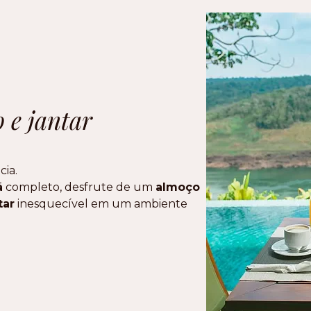
 e jantar
cia.
ã
completo, desfrute de um
almoço
tar
inesquecível em um ambiente