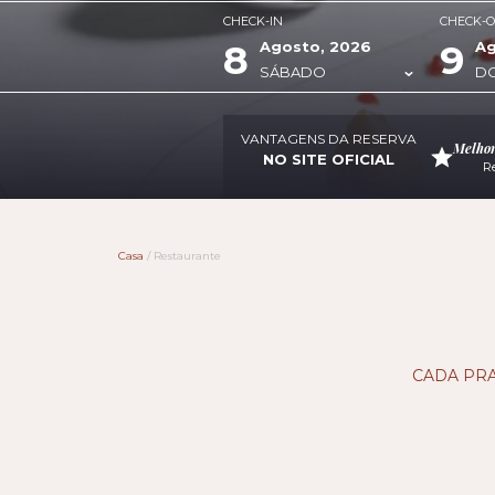
CHECK-IN
CHECK-
8
9
Agosto, 2026
Ag
SÁBADO
D
VANTAGENS DA RESERVA
Melhor
NO SITE OFICIAL
Re
Casa
/
Restaurante
CADA PRA