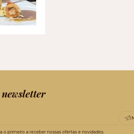
 newsletter
I
a o primeiro a receber nossas ofertas e novidades.