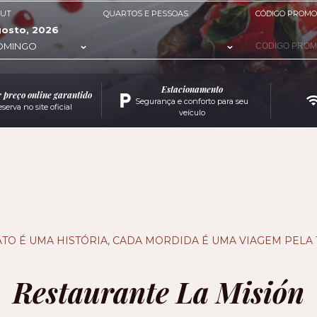
OUT
QUARTOS E PESSOAS
CÓDIGO PROMO
osto, 2026
OMINGO
Estacionamento
 preço online garantido
Segurança e conforto para seu
serva no site oficial
veículo
TO É UMA HISTÓRIA, CADA MORDIDA É UMA VIAGEM PELA
Restaurante La Misión