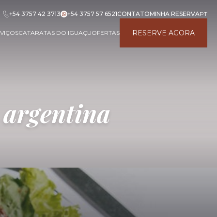
+54 3757 42 3713
+54 3757 57 6521
CONTATO
MINHA RESERVA
PT
RESERVE AGORA
VIÇOS
CATARATAS DO IGUAÇU
OFERTAS
 argentina