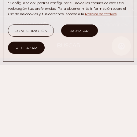
“Configuración” podrás configurar el uso de las cookies de este sitio
HABITACIONES Y PERSONAS
web según tus preferencias. Para obtener más información sobre el
uso de las cookies y tus derechos, accede a la
Política de cookies
CÓDIGO PROMOCIONAL
CONFIGURACIÓN
ACEPTAR
BUSCAR
RECHAZAR
EN LA WEB OFICIAL
VENTAJAS DE RESERVAR
Parking
Mejor precio online garantizado
Seguridad y 
Reservando en la web oficial
vehículo
Inicio
/
Ofertas
RESERVE AL MEJOR PRECIO