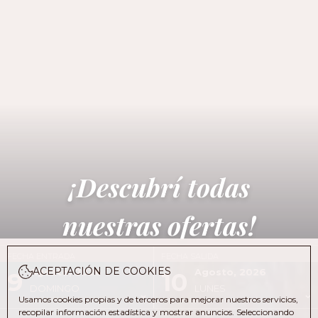
¡Descubrí todas
nuestras ofertas!
FECHA ENTRADA
FECHA SALIDA
ACEPTACIÓN DE COOKIES
Agosto, 2026
Agosto, 2026
9
10
DOMINGO
LUNES
Usamos cookies propias y de terceros para mejorar nuestros servicios,
recopilar información estadística y mostrar anuncios. Seleccionando