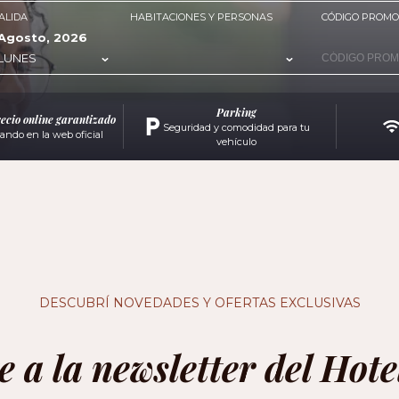
ALIDA
HABITACIONES Y PERSONAS
CÓDIGO PROMO
Agosto, 2026
LUNES
Parking
ecio online garantizado
Seguridad y comodidad para tu
ando en la web oficial
vehículo
DESCUBRÍ NOVEDADES Y OFERTAS EXCLUSIVAS
te a la newsletter del Hot