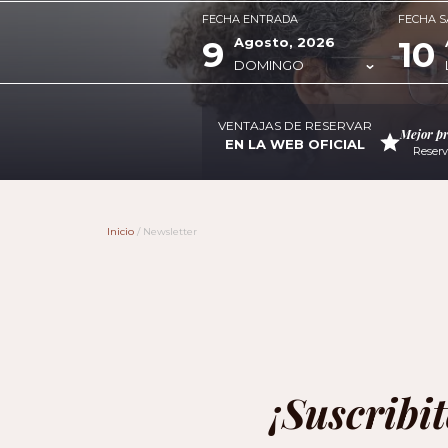
FECHA ENTRADA
FECHA S
9
10
Agosto, 2026
DOMINGO
VENTAJAS DE RESERVAR
Mejor pr
EN LA WEB OFICIAL
Reserv
Inicio
/
Newsletter
¡Suscribi