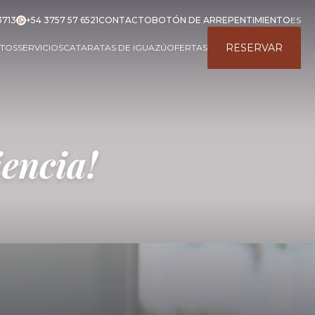
3713
+54 3757 57 6521
CONTACTO
BOTÓN DE ARREPENTIMIENTO
ES
RESERVAR
NTOS
SERVICIOS
CATARATAS DE IGUAZÚ
OFERTAS
iencia!